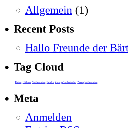
Allgemein
(1)
Recent Posts
Hallo Freunde der Bär
Tag Cloud
Huhn
Hühner
Seidenhuhn
Seidis
Zwerg-Seidenhuhn
Zwergseidenhuhn
Meta
Anmelden